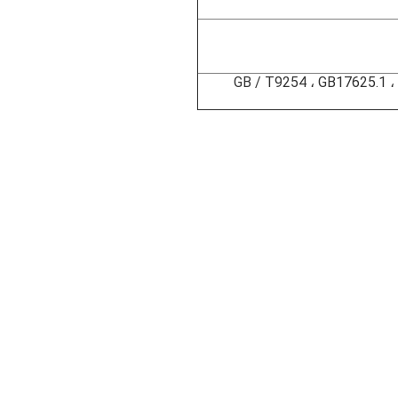
GB / T9254 ، GB17625.1 ، 