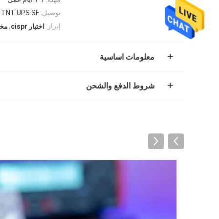
توصيل:
x TNT UPS SF
,
إبراز:
اختبار cispr
مخت
معلومات اساسية
شروط الدفع والشحن