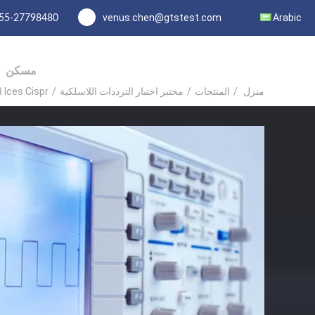
venus.chen@gtstest.com
Arabic
55-27798480
مسكن
منزل
/
المنتجات
/
مختبر اختبار الترددات اللاسلكية
/
Ices Cispr اختبار الترددات الراديوية مختبر طرف ثالث خدمة المصادقة