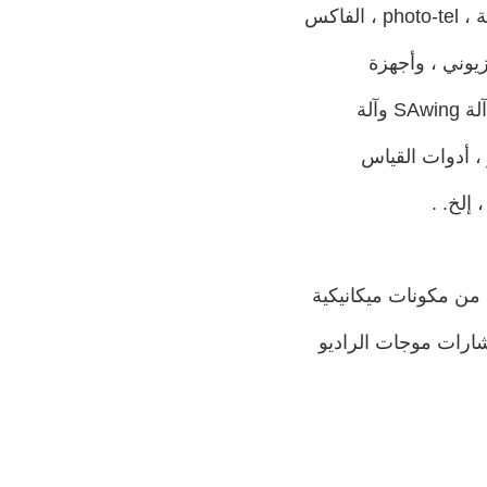
الإلكتروني ، وحدة المعالجة المركزية (CPU) ، الطابعات ، الشاشات ، الماسحات الضوئية ، photo-tel ، الفاكس
زيوني ، وأجهزة
اكتب مجفف ، آلة النقش ، آلة القطع بالليزر ، آلة SAwing وآلة
لمجهر ، أدوات القياس
إلخ. .
ف من مكونات ميكانيكية
شارات موجات الراديو