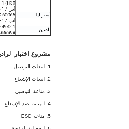
-1 (H30
أس / NZS60950-1
أستراليا
S 60065
أس / NZS62368-1
B4943.1
الصين
GB8898
مشروع اختبار الراديو C
1. انبعاث التوصيل
2. انبعاث الإشعاع
3. مناعة التوصيل
4. المناعة ضد الإشعاع
5. مناعة ESD
6. الحصانة المؤقتة