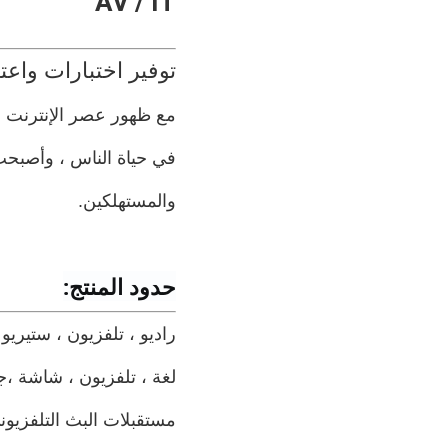
AV / IT
توفير اختبارات واعتماد
مع ظهور عصر الإنترنت ، 
في حياة الناس ، وأصبحت
والمستهلكين.
حدود المنتج:
راديو ، تلفزيون ، ستير
لغة ، تلفزيون ، شاشة ،
ج
مستقبلات البث التلفزيوني