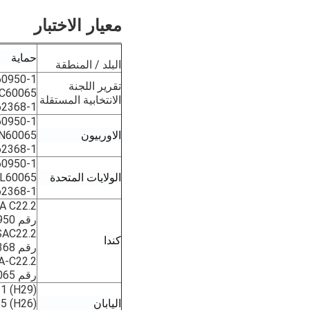
معيار الاختبار
حماية
البلد / المنطقة
60950-1
تقرير اللجنة
EC60065
الانتخابية المستقلة
62368-1
0950-1
الاوربيون
N60065
2368-1
60950-1
الولايات المتحدة
L60065
62368-1
A C22.2
رقم 60950
SAC22.2
كندا
رقم 62368-1-14
A-C22.2
رقم 60065
1 (H29)
اليابان
5 (H26)