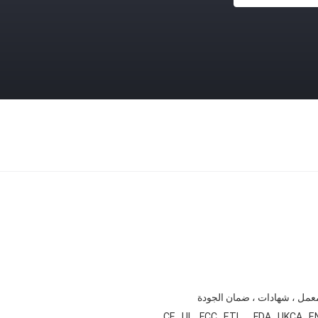
معمل ، شهادات ، ضمان الجودة
CE , UL , FCC , ETL ，FDA , UKCA , E