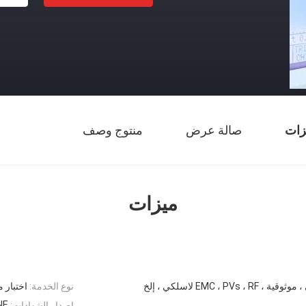
زات
صالة عرض
منتوج وصف
ميزات
، EMC ، PVs ، RF لاسلكي ، إلخ
نوع الخدمة:
اختبار 
NE
إصدار الشهادات: