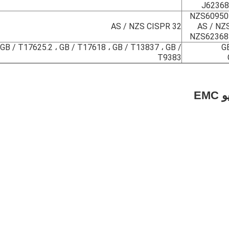
J62368
AS / NZS CISPR 32
AS / NZ
GB / T17625.2 ، GB / T17618 ، GB / T13837 ، GB /
G
T9383
EM