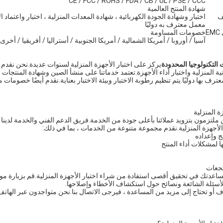
CE / FCC / ROHS / FDA / CB / UL / PSE / CCC
شهادة المنتج العالمية
ف
اختبار وشهادة الجودة الكهربائية ، شهادة المعدات المنزلية ، اختبار واعتماد ا
معمل معترف به دوليًا
E
خصومات المساومة
آسيا / أوروبا / أمريكا الشمالية / أمريكا الجنوبية / أستراليا / أفريقيا / أخرى
 التكنولوجيا المحدودة
يركز على اختبار الأجهزة المنزلية لسنوات عديدة.نحن نقد
نية المنزلية واختبار أداء الأجهزة.تعتمد خدماتنا على منشأ الصين وشهادة المنتجات ا
عترف بها دوليًا.يتم تنظيم رطوبة الاختبار وبيئة الاختبار بعناية.نقدم أيضًا خصوما
ة المنزلية
نحن ملتزمون بتزويد عملائنا بأعلى جودة من الخدمة.فريق الدعم الفني والخدمة ل
لأجهزة المنزلية.نقدم مجموعة متنوعة من الخدمات ، بما في ذلك:
ج وإعداده
لمشكلات أداء المنتج
تجعات
لمساعدتك في تحقيق أقصى استفادة من شراء اختبار الأجهزة المنزلية.قم بزيارة مو
أسئلة الشائعة ونصائح حول استكشاف الأخطاء وإصلاحها.
 أو تحتاج إلى مزيد من المساعدة ، فيرجى الاتصال بنا.نحن متواجدون عبر الهاتف أ