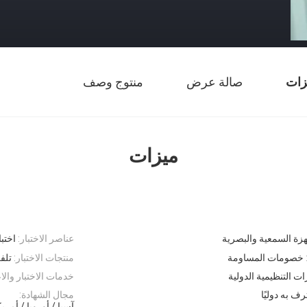
زات
صالة عرض
منتوج وصف
ميزات
هزة السمعية والبصرية
عناصر الاختبار:
اختبا
خصومات المساومة
منتجات الاختبار:
تلف
رات التنظيمية الدولية
خدمات الاختبار والاع
 به دوليًا
مجال الشهادة:
آسيا / أوروبا / أمريك