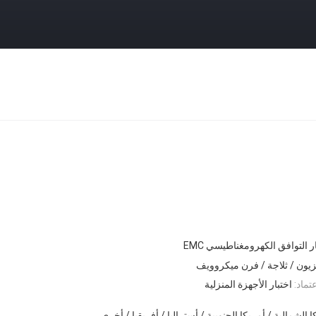
ر التوافق الكهرومغناطيسي EMC
زيون / ثلاجة / فرن ميكروويف
تماد:
اختبار الأجهزة المنزلية
ا الشمالية / أمريكا الجنوبية / أستراليا / أفريقيا / أخرى