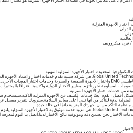
الالتزام بأعلى معايير الجودة في الصناعة.اختبار الأجهزة المنزلية هو مصدر الانتقا
ية
 اختبار الأجهزة المنزلية
ي الدولي
لدولي
لعالمية
جة / فرن ميكروويف
لتكنولوجيا المحدودة: اختبار الأجهزة المنزلية المهنية
شركة Global United Technology Services Co.، Ltd. هي شركة صينية تقدم خدمات اختبار و
من اختبارات التوافق الكهرومغناطيسي EMC واختبار الأجهزة السمعية والبصرية وخدمات اختبار المعد
صومات المساومة.نحن نلتزم بمعايير الاختبار الدولية واكتسبنا اعترافًا بالمختبرات 
دة من خدمات اختبار الأجهزة المنزلية.
 بشكل أفضل ، نقدم أيضًا خدمات الكشف عن الأجهزة المنزلية الذكية.سيستخدم 
ك المنزلية بدقة للتأكد من أنها تلبي أعلى معايير السلامة.سنزودك بتقرير مفصل عن ن
ر منتظمة للتأكد من أن أجهزتك المنزلية دائمًا في حالة جيدة.
شركة Global United Technology Services Co.، Ltd. هي مزود خدمة موثوق به لاختبار الأجهزة
مات الاختبار.نحن نضمن دقة وموثوقية نتائج الاختبار لدينا.اتصل بنا اليوم لمعرفة ا
اختبار