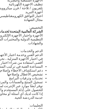
الأجهزة السمعية والبصرية
تنظيف الاجهزة الكهربائية
تلفزيون / ثلاجة / فرن ميكرووي
أجهزة التبريد
اختبار التوافق الكهرومغناطيسي MC
مجال الشهادة
التخصيص:
الشركة العالمية المتحدة لخدمات
الأجهزة واختبار الأجهزة الإلكترو
التنظيمية الدولية والمختبرات الم
والشهادات.
الدعم والخدمات:
الدعم الفني وخدمة اختبار الأجهز
في اختبار الأجهزة المنزلية ، 
أقصى استفادة من شراء اختبار ا
المساعدة الفنية في تركيب المنت
دعم استكشاف الأخطاء وإصلاحها 
تشخيص الأعطال وإصلاحها
تحديثات وترقيات البرامج
تسجيل المنتج والضمانات والمر
نوفر أيضًا موارد عبر الإنترنت 
للحصول على أدلة المستخدم وال
إذا كانت لديك أي أسئلة أو مخاوف
خدمة الدردشة الحية.
التعليمات: